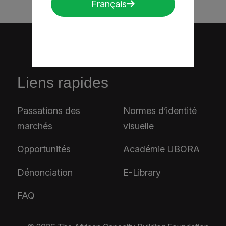
Français
Liens rapides
Passations des
Normes d’identité
marchés
visuelle
Opportunités
Académie UBORA
Dénonciation
E-Library
FAQ