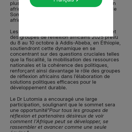
plus large de l’ACBF aux groupes de réflexion
africains à travers des initiatives telles que le
Sommet annuel des groupes de réflexion
africains.
Les initiatives à venir, notamment le Sommet
des groupes de réflexion africains 2025 prévu
du 8 au 10 octobre à Addis-Abeba, en Éthiopie,
soutiendront cette dynamique en se
concentrant sur des questions cruciales telles
que la fiscalité, la mobilisation des ressources
nationales et la cohérence des politiques,
renforçant ainsi davantage le rôle des groupes
de réflexion africains dans l’élaboration de
solutions politiques efficaces pour le
développement durable.
Le Dr Lutomia a encouragé une large
participation, soulignant que le sommet sera
une opportunité“
Pour tous les groupes de
réflexion et partenaires désireux de voir
comment l'Afrique peut se développer, se
rassembler et avancer comme une seule